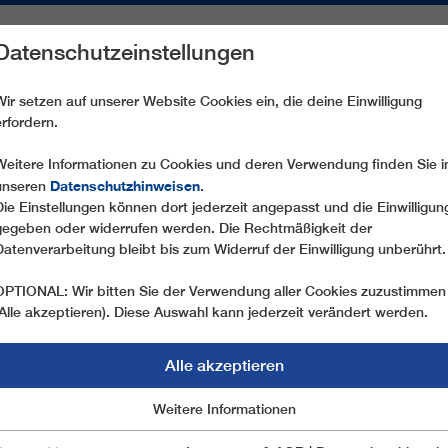
Datenschutzeinstellungen
REICHE
ERSATZTEILE
SERVICE
UNTERNEHMEN
PRE
Wir setzen auf unserer Website Cookies ein, die deine Einwilligung
erfordern.
CD6 LES JEUX
Weitere Informationen zu Cookies und deren Verwendung finden Sie i
Datenschutzhinweisen
unseren
.
Die Einstellungen können dort jederzeit angepasst und die Einwilligun
gegeben oder widerrufen werden. Die Rechtmäßigkeit der
Datenverarbeitung bleibt bis zum Widerruf der Einwilligung unberührt.
OPTIONAL: Wir bitten Sie der Verwendung aller Cookies zuzustimmen
(Alle akzeptieren). Diese Auswahl kann jederzeit verändert werden.
Alle akzeptieren
Marketing
Weitere Informationen
Essentiell