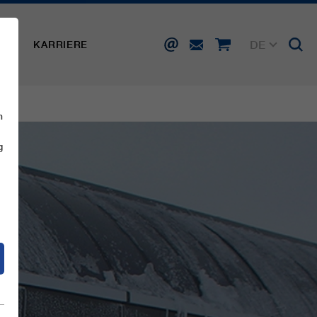
DE
SSE
KARRIERE
EN
FR
IT
ES
n
g