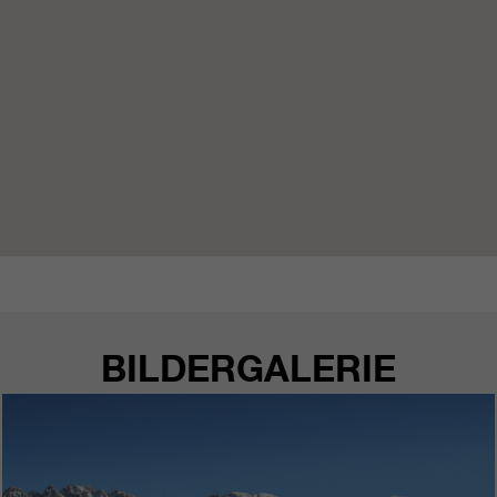
https://policies.google.com/privacy.
Gesammelte nicht
personenbezogene Daten werden
verwendet, um Berichte über die
Nutzung der Website zu erstellen,
die uns helfen, unsere Websites /
Apps zu verbessern. Diese
Informationen werden auch an
unsere Kunden / Partner
weitergegeben.
BILDERGALERIE