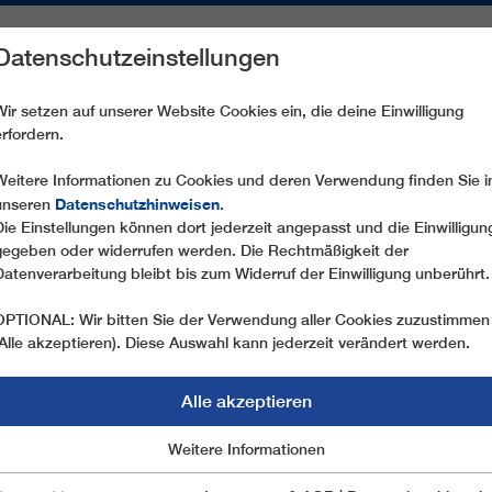
Datenschutzeinstellungen
REICHE
ERSATZTEILE
SERVICE
UNTERNEHMEN
PRE
Wir setzen auf unserer Website Cookies ein, die deine Einwilligung
erfordern.
CD6 LACHAUP
Weitere Informationen zu Cookies und deren Verwendung finden Sie i
Datenschutzhinweisen
unseren
.
Die Einstellungen können dort jederzeit angepasst und die Einwilligun
gegeben oder widerrufen werden. Die Rechtmäßigkeit der
Datenverarbeitung bleibt bis zum Widerruf der Einwilligung unberührt.
OPTIONAL: Wir bitten Sie der Verwendung aller Cookies zuzustimmen
(Alle akzeptieren). Diese Auswahl kann jederzeit verändert werden.
Alle akzeptieren
Marketing
Weitere Informationen
Essentiell