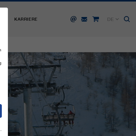
DE
SSE
KARRIERE
EN
FR
IT
ES
n
g