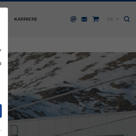
DE
SSE
KARRIERE
EN
FR
IT
ES
n
g