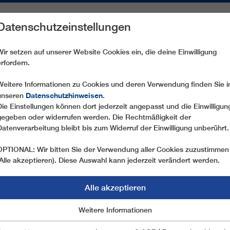
Datenschutzeinstellungen
REICHE
ERSATZTEILE
SERVICE
UNTERNEHMEN
PRE
Wir setzen auf unserer Website Cookies ein, die deine Einwilligung
erfordern.
CD6C GRAND PLAN - COLLE INFERIORE CIME BIANCHE
Weitere Informationen zu Cookies und deren Verwendung finden Sie i
Datenschutzhinweisen
unseren
.
Die Einstellungen können dort jederzeit angepasst und die Einwilligun
gegeben oder widerrufen werden. Die Rechtmäßigkeit der
Datenverarbeitung bleibt bis zum Widerruf der Einwilligung unberührt.
OPTIONAL: Wir bitten Sie der Verwendung aller Cookies zuzustimmen
(Alle akzeptieren). Diese Auswahl kann jederzeit verändert werden.
Alle akzeptieren
Marketing
Weitere Informationen
Essentiell