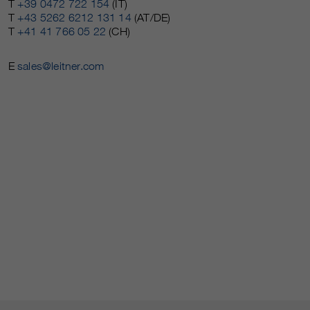
T
+39 0472 722 154
(IT)
T
+43 5262 6212 131 14
(AT/DE)
T
+41 41 766 05 22
(CH)
E
sales@leitner.com