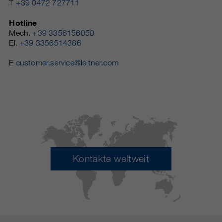
T
+39 0472 727711
Hotline
Mech.
+39 3356156050
El.
+39 3356514386
E
customer.service@leitner.com
Kontakte weltweit