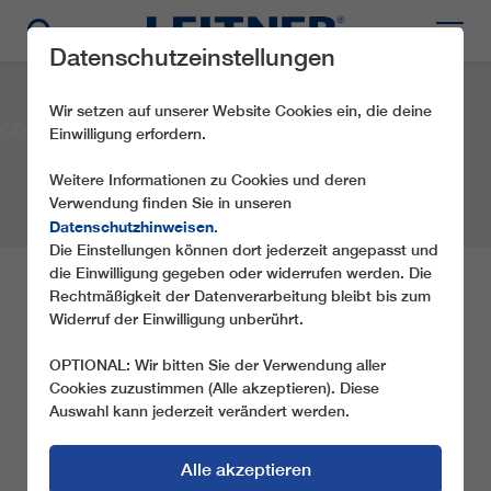
Datenschutzeinstellungen
Wir setzen auf unserer Website Cookies ein, die deine
CD6 Fonte fredda Monte freddo
Einwilligung erfordern.
Weitere Informationen zu Cookies und deren
Verwendung finden Sie in unseren
Datenschutzhinweisen
.
Die Einstellungen können dort jederzeit angepasst und
die Einwilligung gegeben oder widerrufen werden. Die
CD6 FONTE FREDDA
Rechtmäßigkeit der Datenverarbeitung bleibt bis zum
Widerruf der Einwilligung unberührt.
MONTE FREDDO
OPTIONAL: Wir bitten Sie der Verwendung aller
Cookies zuzustimmen (Alle akzeptieren). Diese
Gesellschaft:
Monte Magnola Impianti S.p.A.
Auswahl kann jederzeit verändert werden.
Ort:
Ovindoli (AQ)
Land:
Italien
Jahr:
2011
Seilbahntyp:
CD6
Alle akzeptieren