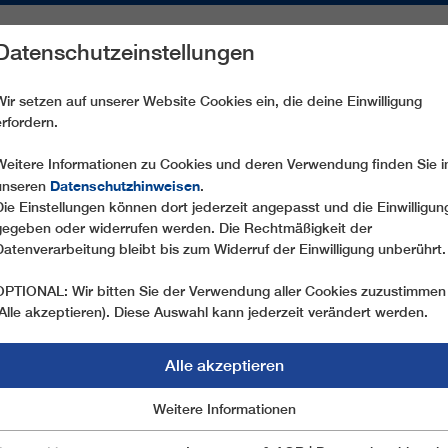
Datenschutzeinstellungen
REICHE
ERSATZTEILE
SERVICE
UNTERNEHMEN
PRE
Wir setzen auf unserer Website Cookies ein, die deine Einwilligung
erfordern.
CD6 CIAMPAI
Weitere Informationen zu Cookies und deren Verwendung finden Sie i
Datenschutzhinweisen
unseren
.
Die Einstellungen können dort jederzeit angepasst und die Einwilligun
gegeben oder widerrufen werden. Die Rechtmäßigkeit der
Datenverarbeitung bleibt bis zum Widerruf der Einwilligung unberührt.
OPTIONAL: Wir bitten Sie der Verwendung aller Cookies zuzustimmen
(Alle akzeptieren). Diese Auswahl kann jederzeit verändert werden.
Alle akzeptieren
Marketing
Weitere Informationen
Essentiell