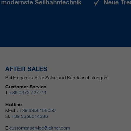
e modernste Seilbahntechnik
Neue Tre
AFTER SALES
Bei Fragen zu After Sales und Kundenschulungen.
Customer Service
T
+39 0472 727711
Hotline
Mech.
+39 3356156050
El.
+39 3356514386
E
customer.service@leitner.com