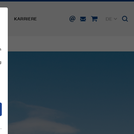
DE
SSE
KARRIERE
EN
FR
IT
ES
n
g