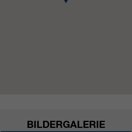
https://policies.google.com/privacy.
Gesammelte nicht
personenbezogene Daten werden
verwendet, um Berichte über die
Nutzung der Website zu erstellen,
die uns helfen, unsere Websites /
Apps zu verbessern. Diese
Informationen werden auch an
unsere Kunden / Partner
weitergegeben.
BILDERGALERIE