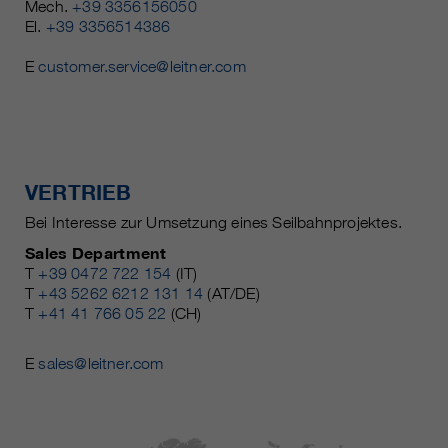
Mech.
+39 3356156050
El.
+39 3356514386
E
customer.service@leitner.com
VERTRIEB
Bei Interesse zur Umsetzung eines Seilbahnprojektes.
Sales Department
T
+39 0472 722 154
(IT)
T
+43 5262 6212 131 14
(AT/DE)
T
+41 41 766 05 22
(CH)
E
sales@leitner.com