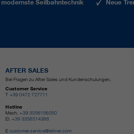
e modernste Seilbahntechnik
Neue Tre
AFTER SALES
Bei Fragen zu After Sales und Kundenschulungen.
Customer Service
T
+39 0472 727711
Hotline
Mech.
+39 3356156050
El.
+39 3356514386
E
customer.service@leitner.com