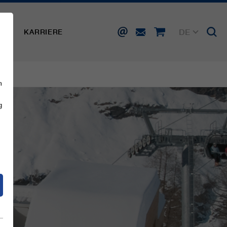
DE
SSE
KARRIERE
EN
FR
IT
ES
n
g