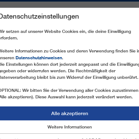
Datenschutzeinstellungen
REICHE
ERSATZTEILE
SERVICE
UNTERNEHMEN
PRE
Wir setzen auf unserer Website Cookies ein, die deine Einwilligung
erfordern.
CD4C KARJOCHBAHN
Weitere Informationen zu Cookies und deren Verwendung finden Sie i
Datenschutzhinweisen
unseren
.
Die Einstellungen können dort jederzeit angepasst und die Einwilligun
gegeben oder widerrufen werden. Die Rechtmäßigkeit der
Datenverarbeitung bleibt bis zum Widerruf der Einwilligung unberührt.
OPTIONAL: Wir bitten Sie der Verwendung aller Cookies zuzustimmen
(Alle akzeptieren). Diese Auswahl kann jederzeit verändert werden.
Alle akzeptieren
Marketing
Weitere Informationen
Essentiell