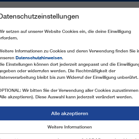
Datenschutzeinstellungen
REICHE
ERSATZTEILE
SERVICE
UNTERNEHMEN
PRE
Wir setzen auf unserer Website Cookies ein, die deine Einwilligung
erfordern.
CD4 SANT' ANTONIO
Weitere Informationen zu Cookies und deren Verwendung finden Sie i
Datenschutzhinweisen
unseren
.
Die Einstellungen können dort jederzeit angepasst und die Einwilligun
gegeben oder widerrufen werden. Die Rechtmäßigkeit der
Datenverarbeitung bleibt bis zum Widerruf der Einwilligung unberührt.
OPTIONAL: Wir bitten Sie der Verwendung aller Cookies zuzustimmen
(Alle akzeptieren). Diese Auswahl kann jederzeit verändert werden.
Alle akzeptieren
Marketing
Weitere Informationen
Essentiell