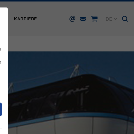
DE
SSE
KARRIERE
EN
FR
IT
ES
n
g