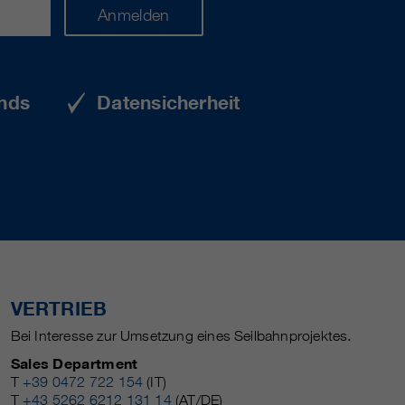
Anmelden
nds
Datensicherheit
VERTRIEB
Bei Interesse zur Umsetzung eines Seilbahnprojektes.
Sales Department
T
+39 0472 722 154
(IT)
T
+43 5262 6212 131 14
(AT/DE)