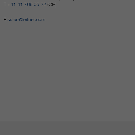
T
+41 41 766 05 22
(CH)
E
sales@leitner.com