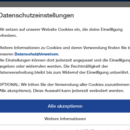
Datenschutzeinstellungen
REICHE
ERSATZTEILE
SERVICE
UNTERNEHMEN
PRE
Wir setzen auf unserer Website Cookies ein, die deine Einwilligung
erfordern.
CHRITT FÜR SCHRITT ZUR WUNSCHSEILBAHN
Weitere Informationen zu Cookies und deren Verwendung finden Sie i
Datenschutzhinweisen
unseren
.
Die Einstellungen können dort jederzeit angepasst und die Einwilligun
gegeben oder widerrufen werden. Die Rechtmäßigkeit der
Datenverarbeitung bleibt bis zum Widerruf der Einwilligung unberührt.
OPTIONAL: Wir bitten Sie der Verwendung aller Cookies zuzustimmen
(Alle akzeptieren). Diese Auswahl kann jederzeit verändert werden.
Alle akzeptieren
 SCHRITT ZUR WU
Marketing
Weitere Informationen
Essentiell
OR VON LEITNER KÖNNEN SEILBAHNEN IN