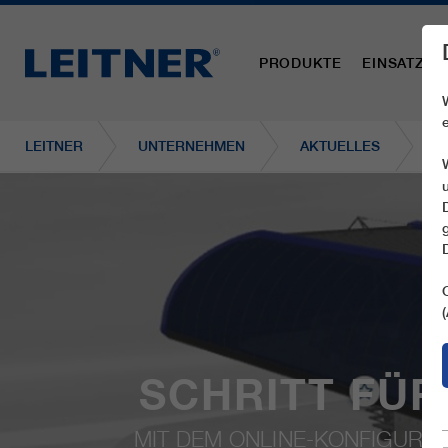
PRODUKTE
EINSATZBE
LEITNER
UNTERNEHMEN
AKTUELLES
S
SCHRITT FÜR
MIT DEM ONLINE-KONFIGURAT