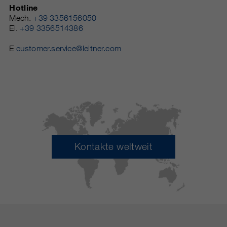
Hotline
Mech.
+39 3356156050
El.
+39 3356514386
E
customer.service@leitner.com
Kontakte weltweit