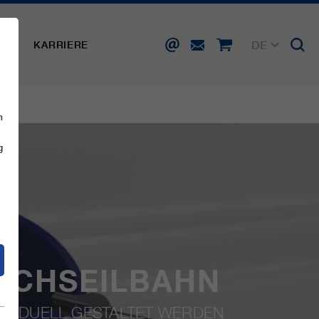
DE
SSE
KARRIERE
EN
FR
IT
ES
n
g
NSCHSEILBAHN
DIVIDUELL GESTALTET WERDEN