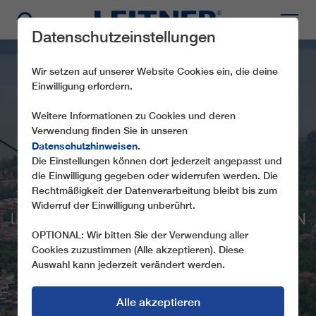
Datenschutzeinstellungen
Wir setzen auf unserer Website Cookies ein, die deine
Einwilligung erfordern.
Weitere Informationen zu Cookies und deren
Verwendung finden Sie in unseren
Datenschutzhinweisen
.
NEUE ANLAGEN FÜR
Die Einstellungen können dort jederzeit angepasst und
die Einwilligung gegeben oder widerrufen werden. Die
DIE TÜRKEI
Rechtmäßigkeit der Datenverarbeitung bleibt bis zum
Widerruf der Einwilligung unberührt.
LEITNER SETZT INNOVATIVE ANLAGEN IN
ZWEI TOURISMUSGEBIETEN IN DER
OPTIONAL: Wir bitten Sie der Verwendung aller
Cookies zuzustimmen (Alle akzeptieren). Diese
TÜRKEI ERFOLGREICH UM
Auswahl kann jederzeit verändert werden.
Alle akzeptieren