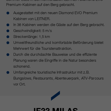
https://policies.google.com/privacy.
Premium-Kabinen auf den Berg gebracht.
Gesammelte nicht
personenbezogene Daten werden
Ausgestattet mit den neuen Diamond EVO Premium
verwendet, um Berichte über die
Kabinen von LEITNER.
Nutzung der Website zu erstellen,
In 36 Kabinen werden die Gäste auf den Berg gebracht.
die uns helfen, unsere Websites /
Geschwindigkeit: 5 m/s
Apps zu verbessern. Diese
Streckenlänge: 1,5 km
Informationen werden auch an
Umweltfreundliche und komfortable Beförderung bietet
unsere Kunden / Partner
Mehrwert für die Touristenattraktion.
weitergegeben.
Durch die durchdachte Bauweise und die effiziente
Planung waren die Eingriffe in die Natur besonders
schonend.
Umfangreiche touristische Infrastruktur mit z.B.
Bungalows, Restaurants, Abenteuerpark, ATV-Parcours
vor Ort.