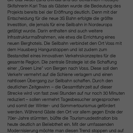
https://policies.google.com/privacy.
Skifahrerin Kari Traa als Gästen wurde die Bedeutung des
Gesammelte nicht
Projekts bereits bei der Eröffnung deutlich. Denn mit der
personenbezogene Daten werden
Entscheidung für die neue 3S Bahn erfolgte die größte
verwendet, um Berichte über die
Investition, die jemals für eine Seilbahn in Nordeuropa
Nutzung der Website zu erstellen,
getätigt wurde. Darin enthalten sind auch weitere
die uns helfen, unsere Websites /
Infrastrukturmaßnahmen, wie etwa die Errichtung eines
Apps zu verbessern. Diese
neuen Berghotels. Die Seilbahn verbindet den Ort Voss mit
Informationen werden auch an
dem Hausberg Hangurstoppen und ist zudem zum
unsere Kunden / Partner
Bestandteil eines innovativen Verkehrskonzeptes für die
weitergegeben.
gesamte Region. Die zentrale Strategie ist die Schaffung
einer „Green Line“ von Bergen nach Voss. Diese soll den
Verkehr vermehrt auf die Schiene verlagern und einen
nahtlosen Übergang zur Seilbahn schaffen. Durch den
deutlichen Zeitgewinn – die Gesamtfahrzeit auf dieser
Strecke wird von fast zwei Stunden auf nur noch 30 Minuten
reduziert – sollen vermehrt Tagesbesucher angesprochen
und somit der Winter- und Sommertourismus gefördert
werden. Während Gäste den Ort vor allem gegen Ende der
70er-Jahre stürmten, büßte die Tourismusdestination bis
heute deutlich an Beliebtheit ein. Mit der umfassenden
Modernisierung möchte man diesen Trend stoppen und auf