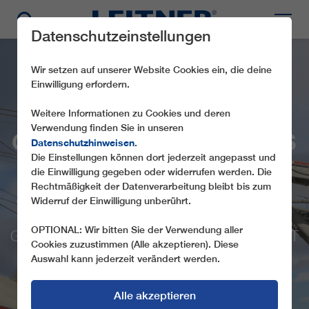
Datenschutzeinstellungen
Wir setzen auf unserer Website Cookies ein, die deine
Einwilligung erfordern.
Weitere Informationen zu Cookies und deren
Verwendung finden Sie in unseren
GRÜNE MOBILITÄT ALS
Datenschutzhinweisen
.
MOTOR FÜR
Die Einstellungen können dort jederzeit angepasst und
die Einwilligung gegeben oder widerrufen werden. Die
TRADITIONS-
Rechtmäßigkeit der Datenverarbeitung bleibt bis zum
TOURISMUSORT VOSS
Widerruf der Einwilligung unberührt.
OPTIONAL: Wir bitten Sie der Verwendung aller
GRÖSSTE SEILBAHN NORDEUROPAS IST T
Cookies zuzustimmen (Alle akzeptieren). Diese
EIL EINES NACHHALTIGEN V
Auswahl kann jederzeit verändert werden.
ERKEHRSKONZEPTS
Alle akzeptieren