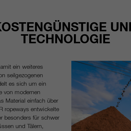
KOSTENGÜNSTIGE UND
TECHNOLOGIE
amit ein weiteres
von seilgezogenen
elt es sich um ein
ile von modernen
s Material einfach über
ER ropeways entwickelte
er besonders für schwer
üssen und Tälern,