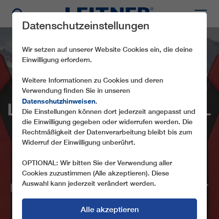
Datenschutzeinstellungen
Wir setzen auf unserer Website Cookies ein, die deine
Einwilligung erfordern.
Weitere Informationen zu Cookies und deren
FLECKALMBAHN VON
Verwendung finden Sie in unseren
Datenschutzhinweisen
.
LEITNER IN KITZBÜHEL
Die Einstellungen können dort jederzeit angepasst und
ALS HIGHLIGHT DER
die Einwilligung gegeben oder widerrufen werden. Die
Rechtmäßigkeit der Datenverarbeitung bleibt bis zum
WINTERSAISON
Widerruf der Einwilligung unberührt.
WELTNEUHEIT MIT BEHEIZTER
OPTIONAL: Wir bitten Sie der Verwendung aller
RÜCKENLEHEN DER SESSEL SOWIE
Cookies zuzustimmen (Alle akzeptieren). Diese
Auswahl kann jederzeit verändert werden.
ERSTE SEILBAHN IN ÖSTERREICH MIT 7
M/S
Alle akzeptieren