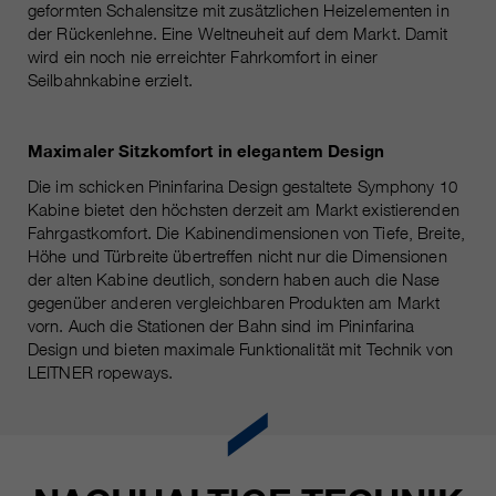
https://policies.google.com/privacy.
geformten Schalensitze mit zusätzlichen Heizelementen in
Gesammelte nicht
der Rückenlehne. Eine Weltneuheit auf dem Markt. Damit
personenbezogene Daten werden
wird ein noch nie erreichter Fahrkomfort in einer
verwendet, um Berichte über die
Seilbahnkabine erzielt.
Nutzung der Website zu erstellen,
die uns helfen, unsere Websites /
Maximaler Sitzkomfort in elegantem Design
Apps zu verbessern. Diese
Informationen werden auch an
Die im schicken Pininfarina Design gestaltete Symphony 10
unsere Kunden / Partner
Kabine bietet den höchsten derzeit am Markt existierenden
weitergegeben.
Fahrgastkomfort. Die Kabinendimensionen von Tiefe, Breite,
Höhe und Türbreite übertreffen nicht nur die Dimensionen
der alten Kabine deutlich, sondern haben auch die Nase
gegenüber anderen vergleichbaren Produkten am Markt
vorn. Auch die Stationen der Bahn sind im Pininfarina
Design und bieten maximale Funktionalität mit Technik von
LEITNER ropeways.