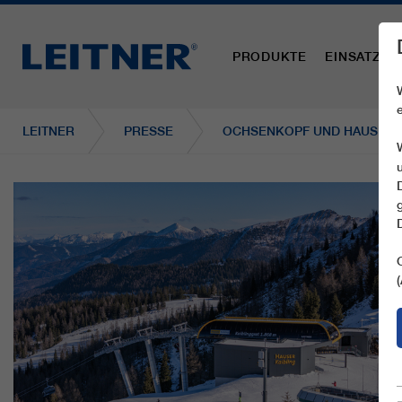
PRODUKTE
EINSATZBE
LEITNER
PRESSE
OCHSENKOPF UND HAUSER KA