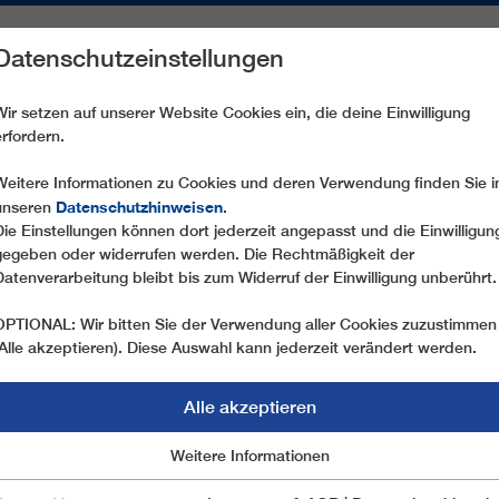
Datenschutzeinstellungen
REICHE
ERSATZTEILE
SERVICE
UNTERNEHMEN
PRE
Wir setzen auf unserer Website Cookies ein, die deine Einwilligung
erfordern.
IBLING STARTEN MIT NEUEN SEILBAHNEN IN DIE SAISON
Weitere Informationen zu Cookies und deren Verwendung finden Sie i
Datenschutzhinweisen
unseren
.
Die Einstellungen können dort jederzeit angepasst und die Einwilligun
05.12.2024
gegeben oder widerrufen werden. Die Rechtmäßigkeit der
OCHSENKOPF UND HAUSE
Datenverarbeitung bleibt bis zum Widerruf der Einwilligung unberührt.
MIT NEUEN SEILBAHNEN I
OPTIONAL: Wir bitten Sie der Verwendung aller Cookies zuzustimmen
(Alle akzeptieren). Diese Auswahl kann jederzeit verändert werden.
Pünktlich zum Start der Wintersaison nehmen z
Ochsenkopf in Bayern und am Hauser Kaibling in 
Alle akzeptieren
nunmehr bereits zweite 10er-Kabinenbahn eine n
Marketing
Weitere Informationen
Essentiell
komplettiert, wird in der Steiermark nach über 