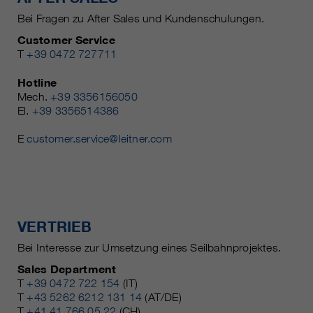
Bei Fragen zu After Sales und Kundenschulungen.
Customer Service
T
+39 0472 727711
Hotline
Mech.
+39 3356156050
El.
+39 3356514386
E
customer.service@leitner.com
VERTRIEB
Bei Interesse zur Umsetzung eines Seilbahnprojektes.
Sales Department
T
+39 0472 722 154
(IT)
T
+43 5262 6212 131 14
(AT/DE)
T
+41 41 766 05 22
(CH)