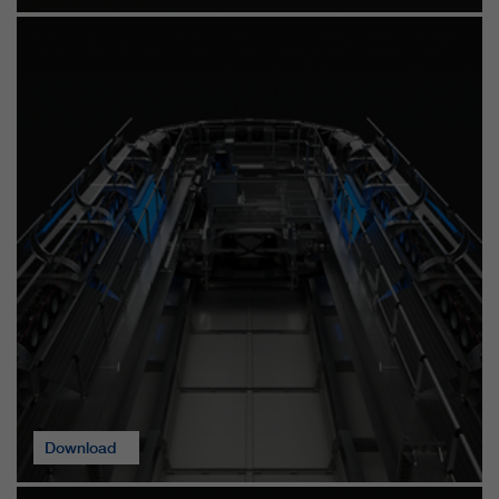
https://policies.google.com/privacy.
Gesammelte nicht
personenbezogene Daten werden
verwendet, um Berichte über die
Nutzung der Website zu erstellen,
die uns helfen, unsere Websites /
Apps zu verbessern. Diese
Informationen werden auch an
unsere Kunden / Partner
weitergegeben.
Download