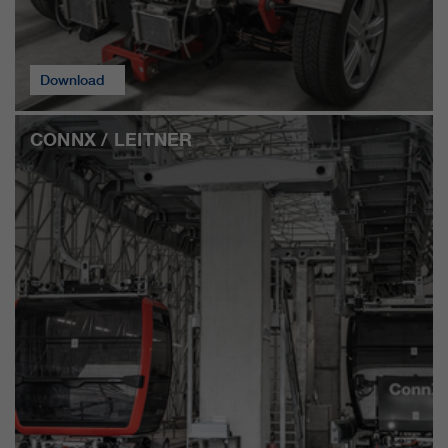
https://policies.google.com/privacy.
Gesammelte nicht
personenbezogene Daten werden
verwendet, um Berichte über die
Download
Nutzung der Website zu erstellen,
die uns helfen, unsere Websites /
Apps zu verbessern. Diese
CONNX / LEITNER
Informationen werden auch an
unsere Kunden / Partner
weitergegeben.