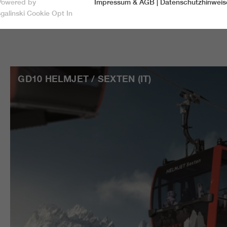
Powered by
Impressum & AGB
|
Datenschutzhinweis
Speichern & schließen
sgalinski Cookie Opt In
Nur essentielle Cookies akzeptieren
Essentiell
GD10 HELMJET / SEXTEN (IT)
Essentielle Cookies werden für grundlegende Funktionen der
Webseite benötigt. Dadurch ist gewährleistet, dass die Webseite
einwandfrei funktioniert.
Name
spamshield
Cookie-Informationen
Anbieter
Ronald P. Steiner, Hauke Hain, Christian Seifert
Marketing
Marketingcookies umfassen Tracking und Statistikcookies
Laufzeit
Nur für die aktuelle Browsersitzung
_ga, _gid, _gat, __utma, __utmb, __utmc,
Cookie-Informationen
Wird verwendet, um vor Spam zu schützen,
Name
Zweck
__utmd, __utmz
welches durch Spam-Bots verursacht wird.
Anbieter
Google Analytics