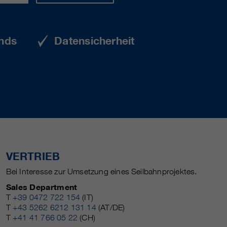
nds
Datensicherheit
VERTRIEB
Bei Interesse zur Umsetzung eines Seilbahnprojektes.
Sales Department
T
+39 0472 722 154
(IT)
T
+43 5262 6212 131 14
(AT/DE)
T
+41 41 766 05 22
(CH)