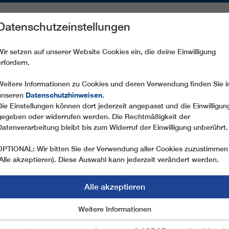
Datenschutzeinstellungen
REICHE
ERSATZTEILE
SERVICE
UNTERNEHMEN
PRE
Wir setzen auf unserer Website Cookies ein, die deine Einwilligung
erfordern.
ELMJET IN SEXTEN
Weitere Informationen zu Cookies und deren Verwendung finden Sie i
Datenschutzhinweisen
unseren
.
Die Einstellungen können dort jederzeit angepasst und die Einwilligun
22.05.2020
gegeben oder widerrufen werden. Die Rechtmäßigkeit der
GRÜNES LICHT FÜR NEUE
Datenverarbeitung bleibt bis zum Widerruf der Einwilligung unberührt.
OPTIONAL: Wir bitten Sie der Verwendung aller Cookies zuzustimmen
Im bekannten Südtiroler Skigebiet 3 Zinnen Dolo
(Alle akzeptieren). Diese Auswahl kann jederzeit verändert werden.
trotz vorzeitiger Beendigung der Wintersaison kräf
Betriebszeit inmitten der Südtiroler Dolomiten 
Alle akzeptieren
Pendelbahn dort bald ausgedient. Im Herbst mach
Marketing
Weitere Informationen
Essentiell