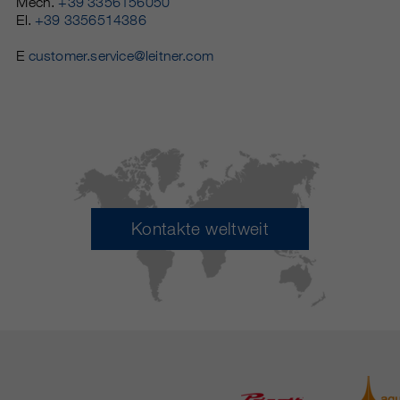
Mech.
+39 3356156050
El.
+39 3356514386
E
customer.service@leitner.com
Kontakte weltweit