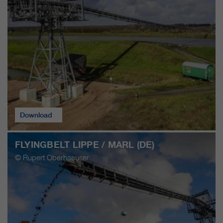
https://policies.google.com/privacy.
Gesammelte nicht
personenbezogene Daten werden
verwendet, um Berichte über die
Nutzung der Website zu erstellen,
die uns helfen, unsere Websites /
Apps zu verbessern. Diese
Informationen werden auch an
unsere Kunden / Partner
weitergegeben.
Download
FLYINGBELT LIPPE / MARL (DE)
© Rupert Oberhaeuser