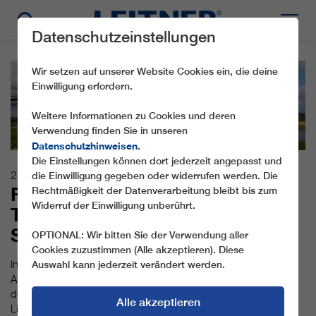
Datenschutzeinstellungen
Wir setzen auf unserer Website Cookies ein, die deine
Einwilligung erfordern.
Weitere Informationen zu Cookies und deren
Verwendung finden Sie in unseren
Datenschutzhinweisen
.
Die Einstellungen können dort jederzeit angepasst und
28.10.2019
die Einwilligung gegeben oder widerrufen werden. Die
FLYINGBELT BEFÖRDERT 500
Rechtmäßigkeit der Datenverarbeitung bleibt bis zum
Widerruf der Einwilligung unberührt.
TONNEN BAUMATERIAL PRO
STUNDE
OPTIONAL: Wir bitten Sie der Verwendung aller
Cookies zuzustimmen (Alle akzeptieren). Diese
In der Region Haltern-Lippramsdorf und Marl, rund eine
Auswahl kann jederzeit verändert werden.
Autostunde nordwestlich von Dortmund, baut die Firma Bunte
derzeit im Auftrag des Lippeverbandes Deiche beiseits der
Alle akzeptieren
Lippe – dem längsten Fluss in Westfalen. Für die Beförderung