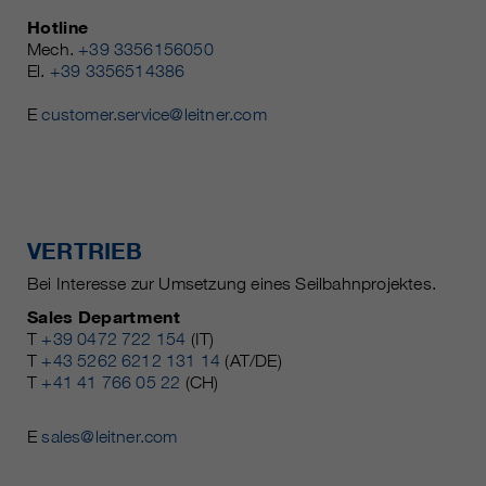
Hotline
Mech.
+39 3356156050
El.
+39 3356514386
E
customer.service@leitner.com
VERTRIEB
Bei Interesse zur Umsetzung eines Seilbahnprojektes.
Sales Department
T
+39 0472 722 154
(IT)
T
+43 5262 6212 131 14
(AT/DE)
T
+41 41 766 05 22
(CH)
E
sales@leitner.com