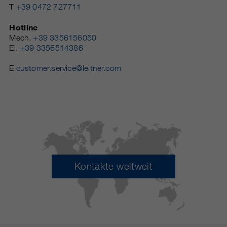
T
+39 0472 727711
Hotline
Mech.
+39 3356156050
El.
+39 3356514386
E
customer.service@leitner.com
Kontakte weltweit