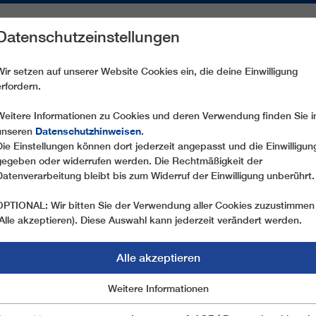
Datenschutzeinstellungen
REICHE
ERSATZTEILE
SERVICE
UNTERNEHMEN
PRE
Wir setzen auf unserer Website Cookies ein, die deine Einwilligung
erfordern.
DE UND NACHHALTIGE INNOVATION VON LEITNER
Weitere Informationen zu Cookies und deren Verwendung finden Sie i
Datenschutzhinweisen
unseren
.
Die Einstellungen können dort jederzeit angepasst und die Einwilligun
05.10.2022
gegeben oder widerrufen werden. Die Rechtmäßigkeit der
ECODRIVE - ENERGIESP
Datenverarbeitung bleibt bis zum Widerruf der Einwilligung unberührt.
NACHHALTIGE INNOVATIO
OPTIONAL: Wir bitten Sie der Verwendung aller Cookies zuzustimmen
(Alle akzeptieren). Diese Auswahl kann jederzeit verändert werden.
Die aktuelle Energiekrise und die damit verbunde
Lebensbereichen den Druck auf zusätzliche Eins
Alle akzeptieren
Zeit mit zwei umweltfreundlichen technologischen 
Marketing
Weitere Informationen
Essentiell
Seilbahnbranche bei. So können mit dem EcoDriv