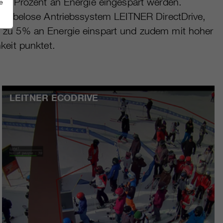
 20 Prozent an Energie eingespart werden.
e
etriebelose Antriebssystem LEITNER DirectDrive,
s zu 5% an Energie einspart und zudem mit hoher
keit punktet.
LEITNER ECODRIVE