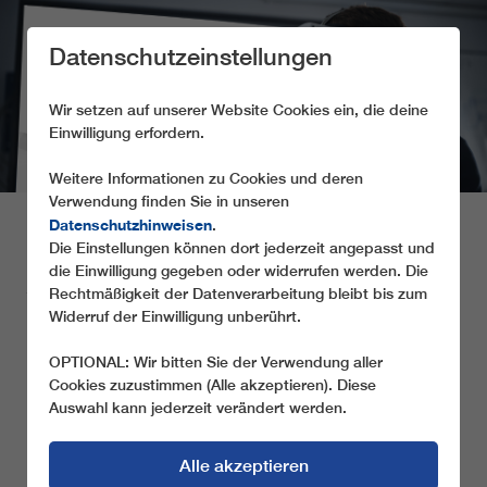
Datenschutzeinstellungen
Wir setzen auf unserer Website Cookies ein, die deine
Einwilligung erfordern.
Weitere Informationen zu Cookies und deren
Verwendung finden Sie in unseren
LEITNER GOES
Datenschutzhinweisen
.
Die Einstellungen können dort jederzeit angepasst und
METAVERSE -
die Einwilligung gegeben oder widerrufen werden. Die
VIRTUELLER
Rechtmäßigkeit der Datenverarbeitung bleibt bis zum
Widerruf der Einwilligung unberührt.
JAHRESRÜCKBLICK
OPTIONAL: Wir bitten Sie der Verwendung aller
Cookies zuzustimmen (Alle akzeptieren). Diese
Das erste Mal in der Seilbahnbranche bieten wir im
Auswahl kann jederzeit verändert werden.
Bereich des HTI Innovation Corners, unseren
Besuchern mit einem „Metaverse-Jahresrückblick“
Alle akzeptieren
ein virtuelles Erlebnis der Sonderklasse. Begeben