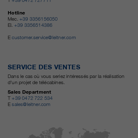
T
+39 0472 727711
Hotline
Mec.
+39 3356156050
El.
+39 3356514386
E
customer.service@leitner.com
SERVICE DES VENTES
Dans le cas où vous seriez intéressés par la réalisation
d'un projet de télécabines.
Sales Department
T
+39 0472 722 534
E
sales@leitner.com