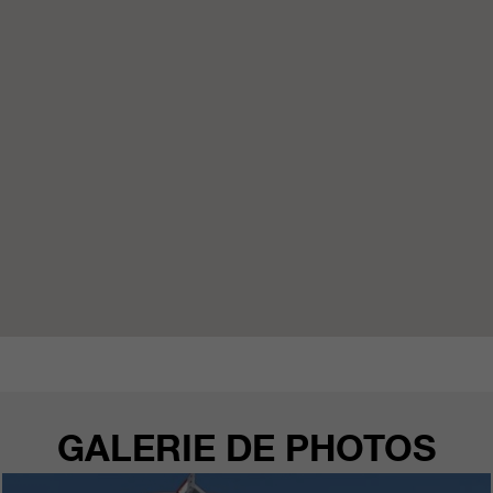
qui nous aident à améliorer nos
sites Internet / nos applications.
Ces informations sont également
transmises à nos clients /
partenaires.
GALERIE DE PHOTOS