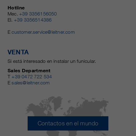
Hotline
Mec.
+39 3356156050
El.
+39 3356514386
E
customer.service@leitner.com
VENTA
Si está interesado en instalar un funicular.
Sales Department
T
+39 0472 722 534
E
sales@leitner.com
Contactos en el mundo