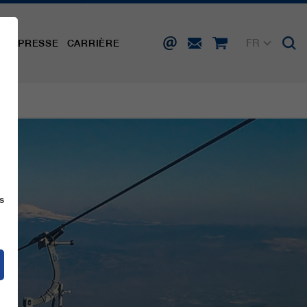
FR
TÉ
PRESSE
CARRIÈRE
DE
EN
IT
ES
s