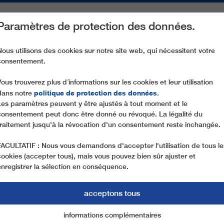
Paramètres de protection des données.
ACTIVITÉS
PIÈCES DE RECHANGE
SERVICE
NOTRE SOCIÉ
Nous utilisons des cookies sur notre site web, qui nécessitent votre
consentement.
GD8 DENIZLI
Vous trouverez plus d´informations sur les cookies et leur utilisation
politique de protection des données
dans notre
.
Les paramètres peuvent y être ajustés à tout moment et le
consentement peut donc être donné ou révoqué. La légalité du
traitement jusqu'à la révocation d'un consentement reste inchangée.
FACULTATIF : Nous vous demandons d'accepter l'utilisation de tous le
cookies (accepter tous), mais vous pouvez bien sûr ajuster et
enregistrer la sélection en conséquence.
acceptons tous
informations complémentaires
Marketing
cookies essentiels