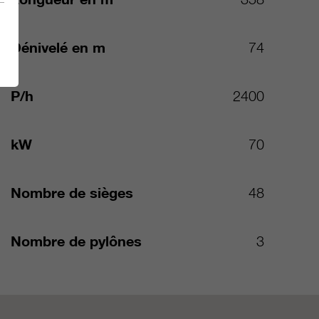
Dénivelé en m
74
P/h
2400
kW
70
Nombre de sièges
48
Nombre de pylônes
3