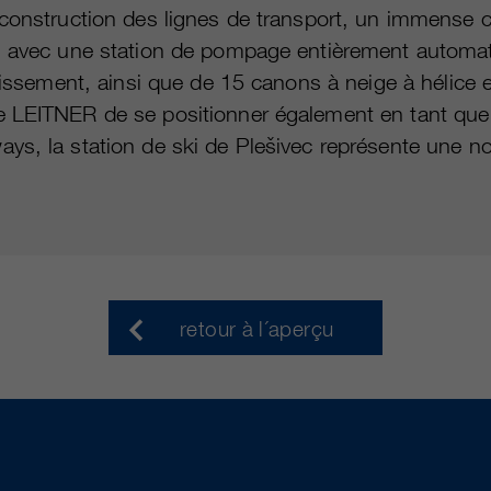
a construction des lignes de transport, un immens
, avec une station de pompage entièrement automati
idissement, ainsi que de 15 canons à neige à hélice
 LEITNER de se positionner également en tant que 
ys, la station de ski de Plešivec représente une no
retour à l´aperçu