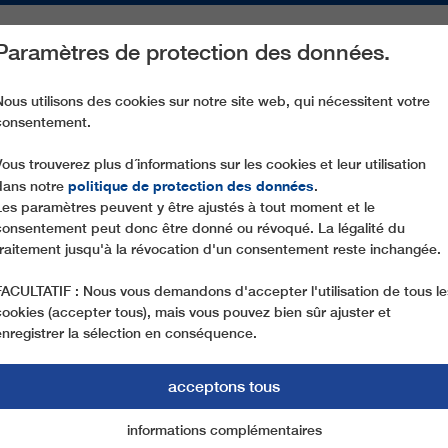
Paramètres de protection des données.
ACTIVITÉS
PIÈCES DE RECHANGE
SERVICE
NOTRE SOCIÉ
Nous utilisons des cookies sur notre site web, qui nécessitent votre
consentement.
CF4 LANOVA DRAHA I
Vous trouverez plus d´informations sur les cookies et leur utilisation
politique de protection des données
dans notre
.
Les paramètres peuvent y être ajustés à tout moment et le
consentement peut donc être donné ou révoqué. La légalité du
traitement jusqu'à la révocation d'un consentement reste inchangée.
PLE DE LA RÉUSSITE DE LEITNER ROPEWAYS EN 
FACULTATIF : Nous vous demandons d'accepter l'utilisation de tous le
cookies (accepter tous), mais vous pouvez bien sûr ajuster et
enregistrer la sélection en conséquence.
acceptons tous
 I
informations complémentaires
Marketing
cookies essentiels