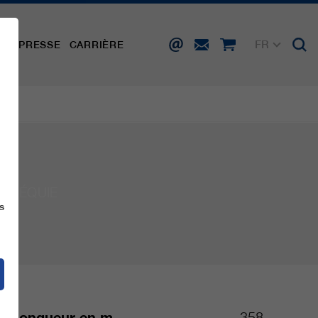
FR
TÉ
PRESSE
CARRIÈRE
DE
EN
IT
ES
TCHÉQUIE
s
Longueur en m
358