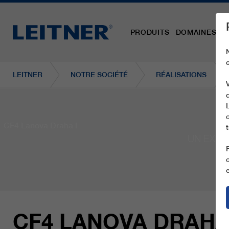
PRODUITS
DOMAINES D´
LEITNER
NOTRE SOCIÉTÉ
RÉALISATIONS
CF4 Lanova Draha I
UN EXEM
CF4 LANOVA DRAHA