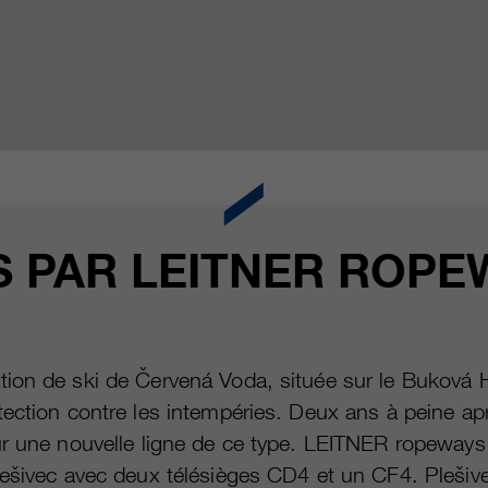
S PAR LEITNER ROPE
ion de ski de Červená Voda, située sur le Buková 
ection contre les intempéries. Deux ans à peine ap
r une nouvelle ligne de ce type. LEITNER ropeways a
lešivec avec deux télésièges CD4 et un CF4. Plešive