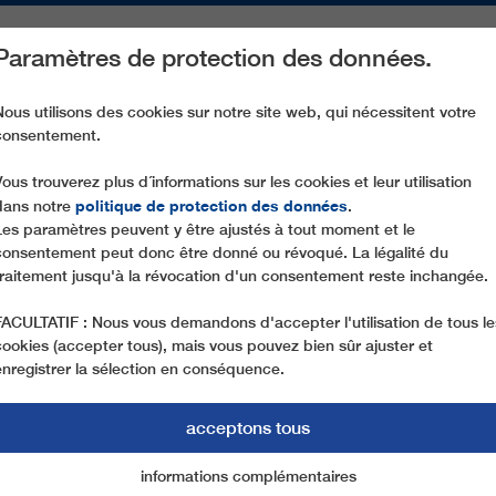
Paramètres de protection des données.
ACTIVITÉS
PIÈCES DE RECHANGE
SERVICE
NOTRE SOCIÉ
Nous utilisons des cookies sur notre site web, qui nécessitent votre
consentement.
CF2 CAPO D'ACQUA – COLLE DEL MONACO
Vous trouverez plus d´informations sur les cookies et leur utilisation
politique de protection des données
dans notre
.
Les paramètres peuvent y être ajustés à tout moment et le
consentement peut donc être donné ou révoqué. La légalité du
traitement jusqu'à la révocation d'un consentement reste inchangée.
FACULTATIF : Nous vous demandons d'accepter l'utilisation de tous le
cookies (accepter tous), mais vous pouvez bien sûr ajuster et
enregistrer la sélection en conséquence.
acceptons tous
informations complémentaires
Marketing
cookies essentiels