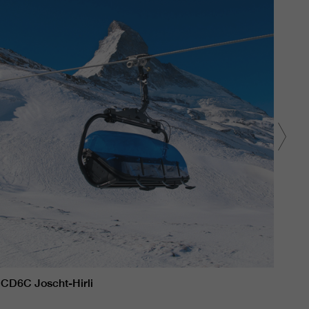
CD6C Joscht-Hirli
CD6C