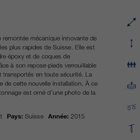
fournisseur
Google Analytics
Name
cookie_optin
durée
varie entre 2 ans et 6 mois, voire moins.
fournisseur
sgalinski Cookie Opt In
Ces cookies sont utilisés par Google Analytics
durée
30 jours
te remontée mécanique innovante de
pour collecter différents types d’informations
s plus rapides de Suisse. Elle est
d’utilisation, y compris des informations
Enregistre les paramètres de cookie
fin
personnelles et non personnelles. Vous
dre époxy et de coques de
sélectionnés par l’utilisateur.
trouverez de plus amples informations dans les
râce à son repose-pieds verrouillable
fin
dispositions sur la protection des données de
t transportés en toute sécurité. La
Google Analytics sur
https://policies.google.com/privacy. qui nous
 de cette nouvelle installation. À ce
aident à améliorer nos sites Internet / nos
apitonnage est orné d’une photo de la
applications. Ces informations sont également
transmises à nos clients / partenaires.
t
Pays:
Suisse
Année:
2015