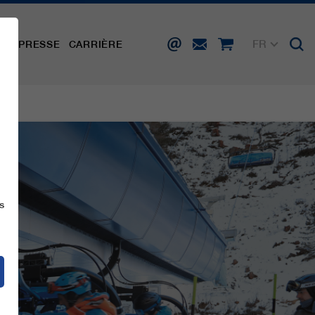
FR
TÉ
PRESSE
CARRIÈRE
DE
EN
IT
ES
s