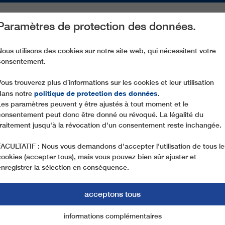
Paramètres de protection des données.
ACTIVITÉS
PIÈCES DE RECHANGE
SERVICE
NOTRE SOCIÉ
Nous utilisons des cookies sur notre site web, qui nécessitent votre
consentement.
CD6C JOSCHT-HIRLI
Vous trouverez plus d´informations sur les cookies et leur utilisation
politique de protection des données
dans notre
.
Les paramètres peuvent y être ajustés à tout moment et le
consentement peut donc être donné ou révoqué. La légalité du
traitement jusqu'à la révocation d'un consentement reste inchangée.
FACULTATIF : Nous vous demandons d'accepter l'utilisation de tous le
cookies (accepter tous), mais vous pouvez bien sûr ajuster et
enregistrer la sélection en conséquence.
acceptons tous
informations complémentaires
Marketing
cookies essentiels