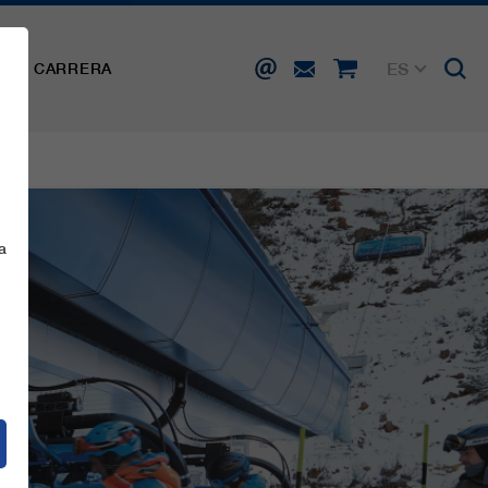
ES
SA
CARRERA
DE
EN
FR
IT
a