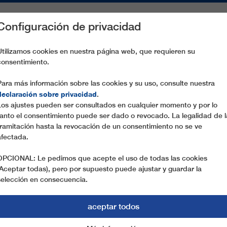
Configuración de privacidad
S
PIEZAS DE RECAMBIO
SERVICIO
EMPRESA
PREN
Utilizamos cookies en nuestra página web, que requieren su
consentimiento.
 JOSCHT-HIRLI
Para más información sobre las cookies y su uso, consulte nuestra
declaración sobre privacidad
.
Los ajustes pueden ser consultados en cualquier momento y por lo
tanto el consentimiento puede ser dado o revocado. La legalidad de l
tramitación hasta la revocación de un consentimiento no se ve
afectada.
OPCIONAL: Le pedimos que acepte el uso de todas las cookies
(Aceptar todas), pero por supuesto puede ajustar y guardar la
selección en consecuencia.
aceptar todos