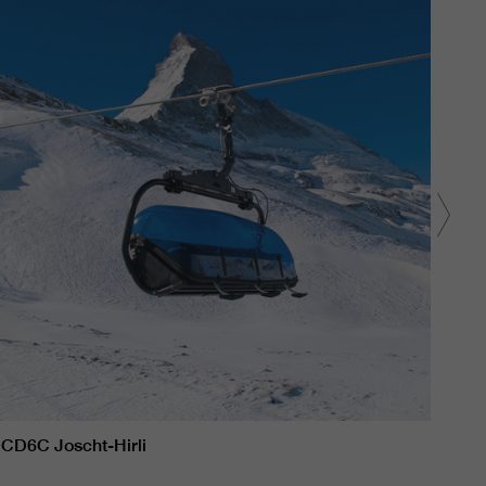
CD6C Joscht-Hirli
CD6C