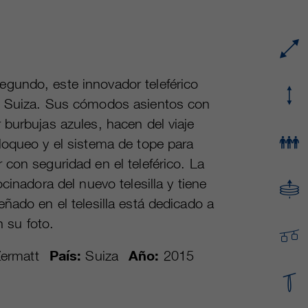
proveedor
Google Analytics
Name
cookie_optin
Mehrere - variieren zwischen 2 Jahren und 6
proveedor
sgalinski Cookie Opt In
duración
Monaten oder noch kürzer.
gundo, este innovador teleférico
duración
30 días
Estas cookies son utilizadas por Google
de Suiza. Sus cómodos asientos con
Analytics para recopilar diversos tipos de
Guarda la configuración de la cookie
 burbujas azules, hacen del viaje
fin
información de uso, incluida información
seleccionada por el usuario.
loqueo y el sistema de tope para
personal y no personal. Para más información,
con seguridad en el teleférico. La
consulte la política de privacidad de Google
fin
Analytics en https:/policies.google.com/
cinadora del nuevo telesilla y tiene
privacy. que nos ayudan a mejorar nuestras
ñado en el telesilla está dedicado a
aplicaciones y nuestros sitios web. Esta
on su foto.
información también se transmite a nuestros
clientes/ socios.
ermatt
País:
Suiza
Año:
2015