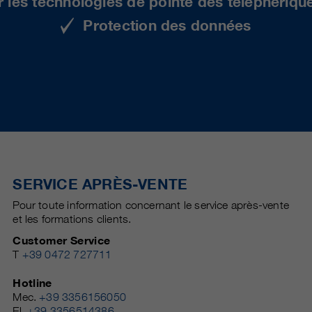
r les technologies de pointe des téléphériqu
Protection des données
SERVICE APRÈS-VENTE
Pour toute information concernant le service après-vente
et les formations clients.
Customer Service
T
+39 0472 727711
Hotline
Mec.
+39 3356156050
El.
+39 3356514386