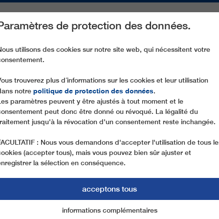
Paramètres de protection des données.
ACTIVITÉS
PIÈCES DE RECHANGE
SERVICE
NOTRE SOCIÉ
Nous utilisons des cookies sur notre site web, qui nécessitent votre
consentement.
CABLECRANE – GIBE
Vous trouverez plus d´informations sur les cookies et leur utilisation
politique de protection des données
dans notre
.
Les paramètres peuvent y être ajustés à tout moment et le
consentement peut donc être donné ou révoqué. La légalité du
traitement jusqu'à la révocation d'un consentement reste inchangée.
FACULTATIF : Nous vous demandons d'accepter l'utilisation de tous le
cookies (accepter tous), mais vous pouvez bien sûr ajuster et
enregistrer la sélection en conséquence.
acceptons tous
informations complémentaires
Marketing
cookies essentiels