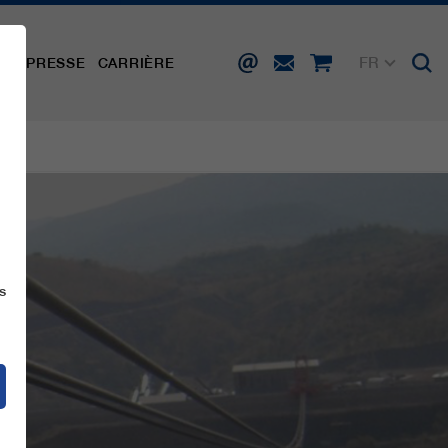
FR
TÉ
PRESSE
CARRIÈRE
DE
EN
IT
ES
s