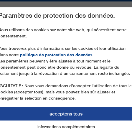
Paramètres de protection des données.
ACTIVITÉS
PIÈCES DE RECHANGE
SERVICE
NOTRE SOCIÉ
Nous utilisons des cookies sur notre site web, qui nécessitent votre
consentement.
BD10 NEBELHORN I + II
Vous trouverez plus d´informations sur les cookies et leur utilisation
politique de protection des données
dans notre
.
Les paramètres peuvent y être ajustés à tout moment et le
consentement peut donc être donné ou révoqué. La légalité du
traitement jusqu'à la révocation d'un consentement reste inchangée.
FACULTATIF : Nous vous demandons d'accepter l'utilisation de tous le
cookies (accepter tous), mais vous pouvez bien sûr ajuster et
enregistrer la sélection en conséquence.
acceptons tous
informations complémentaires
Marketing
cookies essentiels