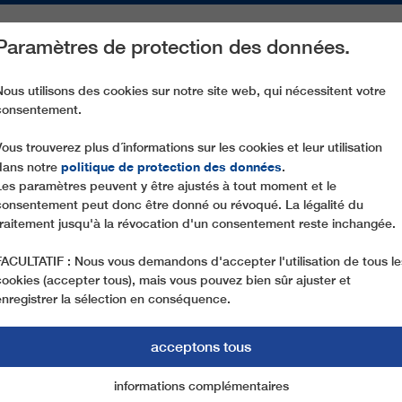
Paramètres de protection des données.
ACTIVITÉS
PIÈCES DE RECHANGE
SERVICE
NOTRE SOCIÉ
Nous utilisons des cookies sur notre site web, qui nécessitent votre
consentement.
LES NOUVEAUX PROJETS LEITNER DONNENT UN ÉLAN DANS TOU
Vous trouverez plus d´informations sur les cookies et leur utilisation
politique de protection des données
dans notre
.
Les paramètres peuvent y être ajustés à tout moment et le
consentement peut donc être donné ou révoqué. La légalité du
traitement jusqu'à la révocation d'un consentement reste inchangée.
FACULTATIF : Nous vous demandons d'accepter l'utilisation de tous le
cookies (accepter tous), mais vous pouvez bien sûr ajuster et
enregistrer la sélection en conséquence.
PROJETS LEITNER D
acceptons tous
ANS TOUTE L’EURO
informations complémentaires
Marketing
cookies essentiels