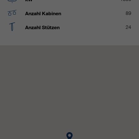
https://policies.google.com/privacy.
Gesammelte nicht
Anzahl Kabinen
89
personenbezogene Daten werden
verwendet, um Berichte über die
Anzahl Stützen
24
Nutzung der Website zu erstellen,
die uns helfen, unsere Websites /
Apps zu verbessern. Diese
Informationen werden auch an
unsere Kunden / Partner
weitergegeben.