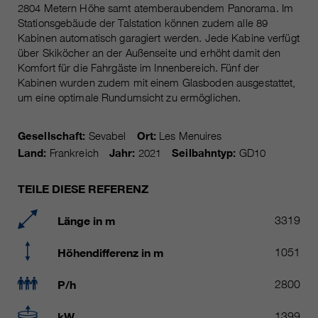
Laufzeit
Nur für die aktuelle Browsersitzung
2804 Metern Höhe samt atemberaubendem Panorama. Im
Stationsgebäude der Talstation können zudem alle 89
_ga, _gid, _gat, __utma, __utmb,
Cookie-Informationen
Wird verwendet, um vor Spam zu
Name
Kabinen automatisch garagiert werden. Jede Kabine verfügt
__utmc, __utmd, __utmz
Zweck
schützen, welches durch Spam-
über Skiköcher an der Außenseite und erhöht damit den
Bots verursacht wird.
Komfort für die Fahrgäste im Innenbereich. Fünf der
Anbieter
Google Analytics
Kabinen wurden zudem mit einem Glasboden ausgestattet,
um eine optimale Rundumsicht zu ermöglichen.
Mehrere - variieren zwischen 2
Name
cookie_optin
Laufzeit
Jahren und 6 Monaten oder noch
kürzer.
Gesellschaft:
Sevabel
Ort:
Les Menuires
Anbieter
sgalinski Cookie Opt In
Land:
Frankreich
Jahr:
2021
Seilbahntyp:
GD10
Diese Cookies werden von Google
Laufzeit
30 Tage
Analytics verwendet, um
TEILE DIESE REFERENZ
verschiedene Arten von
Speichert die vom Benutzer
Zweck
Nutzungsinformationen zu
gewählten Cookie-Einstellungen.
Länge in m
3319
sammeln, einschließlich
persönlicher und nicht-
Höhendifferenz in m
1051
personenbezogener Informationen.
Weitere Informationen finden Sie in
P/h
2800
den Datenschutzbestimmungen
von Google Analytics unter
Zweck
kW
1399