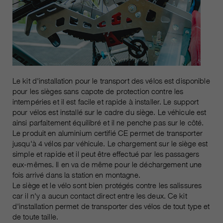
Les cookies marketing comprennent le suivi et les
cookies statistiques
pour la session actuelle du
durée
navigateur
informations sur les cookies
_ga, _gid, _gat, __utma, __utmb,
Name
__utmc, __utmd, __utmz
C’est utilisé pour protéger contre
fin
les spams causés par les spams.
fournisseur
Google Analytics
Le kit d'installation pour le transport des vélos est disponible
varie entre 2 ans et 6 mois, voire
pour les sièges sans capote de protection contre les
Name
cookie_optin
durée
moins.
intempéries et il est facile et rapide à installer. Le support
pour vélos est installé sur le cadre du siège. Le véhicule est
fournisseur
sgalinski Cookie Opt In
ainsi parfaitement équilibré et il ne penche pas sur le côté.
Ces cookies sont utilisés par
Le produit en aluminium certifié CE permet de transporter
Google Analytics pour collecter
durée
30 jours
jusqu'à 4 vélos par véhicule. Le chargement sur le siège est
différents types d’informations
simple et rapide et il peut être effectué par les passagers
d’utilisation, y compris des
Enregistre les paramètres de
eux-mêmes. Il en va de même pour le déchargement une
informations personnelles et non
fin
cookie sélectionnés par
fois arrivé dans la station en montagne.
personnelles. Vous trouverez de
l’utilisateur.
Le siège et le vélo sont bien protégés contre les salissures
plus amples informations dans les
car il n'y a aucun contact direct entre les deux. Ce kit
fin
dispositions sur la protection des
d'installation permet de transporter des vélos de tout type et
données de Google Analytics sur
de toute taille.
https://policies.google.com/privacy.