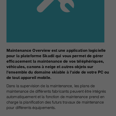
Les cookies marketing comprennent le suivi et les
cookies statistiques
pour la session actuelle du
durée
navigateur
informations sur les cookies
_ga, _gid, _gat, __utma, __utmb,
Name
__utmc, __utmd, __utmz
C’est utilisé pour protéger contre
fin
les spams causés par les spams.
fournisseur
Google Analytics
varie entre 2 ans et 6 mois, voire
Name
cookie_optin
durée
Maintenance Overview est une application logicielle
moins.
pour la plateforme Skadii qui vous permet de gérer
fournisseur
sgalinski Cookie Opt In
efficacement la maintenance de vos téléphériques,
Ces cookies sont utilisés par
véhicules, canons à neige et autres objets sur
Google Analytics pour collecter
durée
30 jours
l'ensemble du domaine skiable à l'aide de votre PC ou
différents types d’informations
de tout appareil mobile.
d’utilisation, y compris des
Enregistre les paramètres de
Dans la supervision de la maintenance, les plans de
informations personnelles et non
fin
cookie sélectionnés par
maintenance de différents fabricants peuvent être intégrés
personnelles. Vous trouverez de
l’utilisateur.
automatiquement et la fonction de maintenance prend en
plus amples informations dans les
charge la planification des futurs travaux de maintenance
fin
dispositions sur la protection des
pour différents équipements.
données de Google Analytics sur
https://policies.google.com/privacy.