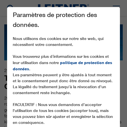
Paramètres de protection des
données.
Nous utilisons des cookies sur notre site web, qui
nécessitent votre consentement.
Vous trouverez plus d´informations sur les cookies et
politique de protection des
leur utilisation dans notre
données
.
29.09.2018
Les paramètres peuvent y être ajustés à tout moment
THE WORLD’S HIGHEST 3S
et le consentement peut donc être donné ou révoqué.
GONDOLA LIFT
La légalité du traitement jusqu'à la révocation d'un
consentement reste inchangée.
29 September 2018 marks a historic day in the history of
ropeway systems. With the opening of the world's highest 3S
FACULTATIF : Nous vous demandons d'accepter
gondola lift on the Klein Matterhorn, several record-breaking
l'utilisation de tous les cookies (accepter tous), mais
facts have now been rolled into a single project. The four-
vous pouvez bien sûr ajuster et enregistrer la sélection
kilometer journey to almost 4,000 meters above sea level leads
en conséquence.