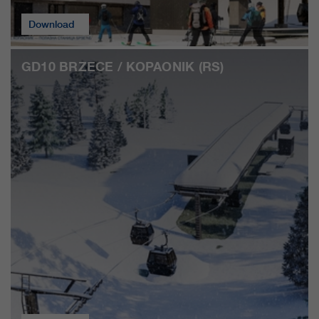
qui nous aident à améliorer nos
Download
sites Internet / nos applications.
Ces informations sont également
transmises à nos clients /
GD10 BRZECE / KOPAONIK (RS)
partenaires.