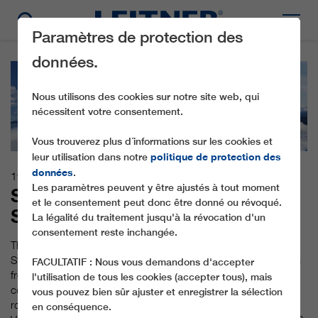
Paramètres de protection des
données.
Nous utilisons des cookies sur notre site web, qui
nécessitent votre consentement.
Vous trouverez plus d´informations sur les cookies et
politique de protection des
leur utilisation dans notre
données
.
19.03.2018
Les paramètres peuvent y être ajustés à tout moment
SCANDINAVIA’S FIRST 3S
et le consentement peut donc être donné ou révoqué.
SYSTEM
La légalité du traitement jusqu'à la révocation d'un
consentement reste inchangée.
The latest spectacular 3S projects by LEITNER ropeways at
Stubai Glacier and Klein Matterhorn (which will be in operation
FACULTATIF : Nous vous demandons d'accepter
from September on) already attracted a lot of attention. The
l'utilisation de tous les cookies (accepter tous), mais
company is now adding another highlight: Building the first 3S
vous pouvez bien sûr ajuster et enregistrer la sélection
ropeway in Scandinavia in the Norwegian tourist destination of
en conséquence.