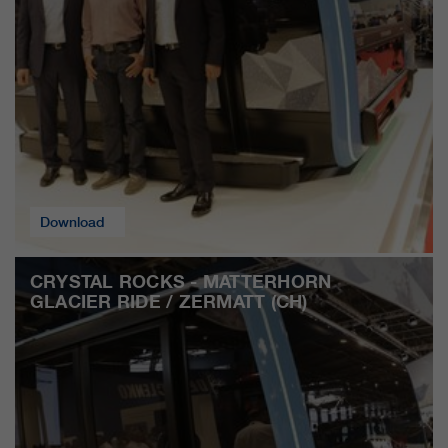
qui nous aident à améliorer nos
sites Internet / nos applications.
Ces informations sont également
transmises à nos clients /
partenaires.
Download
CRYSTAL ROCKS - MATTERHORN
GLACIER RIDE / ZERMATT (CH)