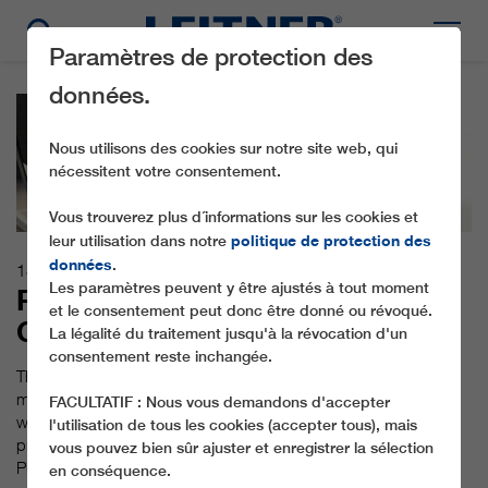
Paramètres de protection des
données.
Nous utilisons des cookies sur notre site web, qui
nécessitent votre consentement.
Vous trouverez plus d´informations sur les cookies et
politique de protection des
leur utilisation dans notre
données
.
18.04.2018
Les paramètres peuvent y être ajustés à tout moment
ROPEWAY WITH SPARKLING
et le consentement peut donc être donné ou révoqué.
CRYSTAL ROCKS
La légalité du traitement jusqu'à la révocation d'un
consentement reste inchangée.
This superlative joint project is a real highlight on the ropeway
market: For Zermatt Bergbahnen AG, LEITNER ropeways
FACULTATIF : Nous vous demandons d'accepter
worked together with Swarovski to produce a very special
l'utilisation de tous les cookies (accepter tous), mais
premium product: state-of-the-art ropeway technology in
vous pouvez bien sûr ajuster et enregistrer la sélection
Pininfarina design meets premium crystal finishing, and
en conséquence.