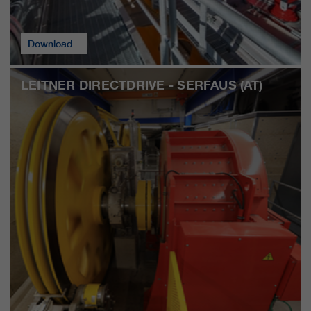
qui nous aident à améliorer nos
sites Internet / nos applications.
Ces informations sont également
Download
transmises à nos clients /
partenaires.
LEITNER DIRECTDRIVE - SERFAUS (AT)