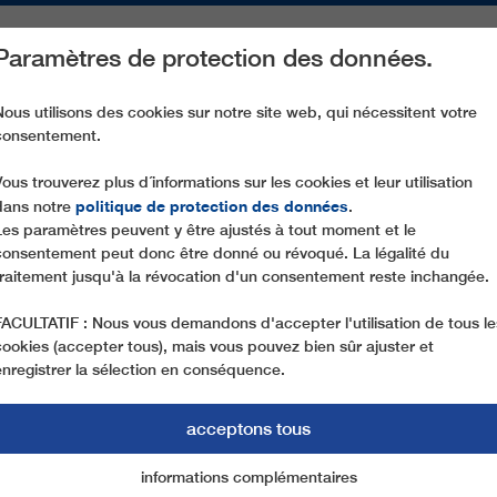
Paramètres de protection des données.
ACTIVITÉS
PIÈCES DE RECHANGE
SERVICE
NOTRE SOCIÉ
Nous utilisons des cookies sur notre site web, qui nécessitent votre
consentement.
EXPLOITATION AUTONOME DES TÉLÉCABINES
Vous trouverez plus d´informations sur les cookies et leur utilisation
politique de protection des données
dans notre
.
Les paramètres peuvent y être ajustés à tout moment et le
12.04.2024
consentement peut donc être donné ou révoqué. La légalité du
AVEC LEITPILOT VERS UN
traitement jusqu'à la révocation d'un consentement reste inchangée.
AUTONOME DES TÉLÉCAB
FACULTATIF : Nous vous demandons d'accepter l'utilisation de tous le
cookies (accepter tous), mais vous pouvez bien sûr ajuster et
Les technologies modernes de remontées mécanique
enregistrer la sélection en conséquence.
durable et l'économie de ressources. LeitPilot d
acceptons tous
Cette technologie intelligente permet une exploi
conçue aussi bien pour les installations nouvelle
informations complémentaires
Marketing
cookies essentiels