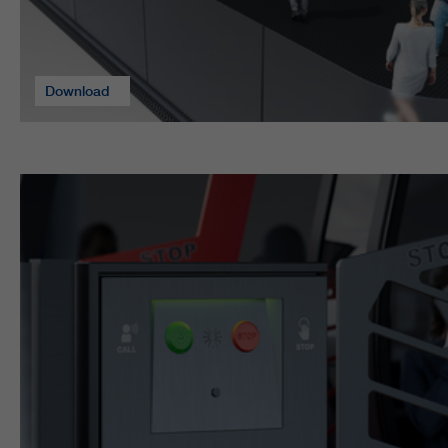
fournisseur
Google Analytics
Name
cookie_optin
durée
varie entre 2 ans et 6 mois, voire moins.
fournisseur
sgalinski Cookie Opt In
Download
Ces cookies sont utilisés par Google Analytics
durée
30 jours
pour collecter différents types d’informations
d’utilisation, y compris des informations
Enregistre les paramètres de cookie
fin
personnelles et non personnelles. Vous
sélectionnés par l’utilisateur.
trouverez de plus amples informations dans les
fin
dispositions sur la protection des données de
Google Analytics sur
https://policies.google.com/privacy. qui nous
aident à améliorer nos sites Internet / nos
applications. Ces informations sont également
transmises à nos clients / partenaires.