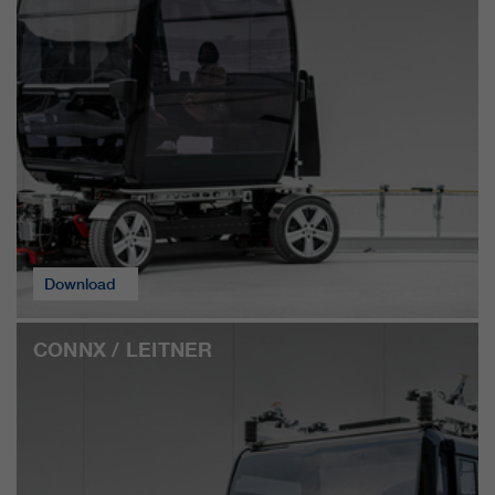
qui nous aident à améliorer nos
sites Internet / nos applications.
Ces informations sont également
transmises à nos clients /
partenaires.
Download
CONNX / LEITNER