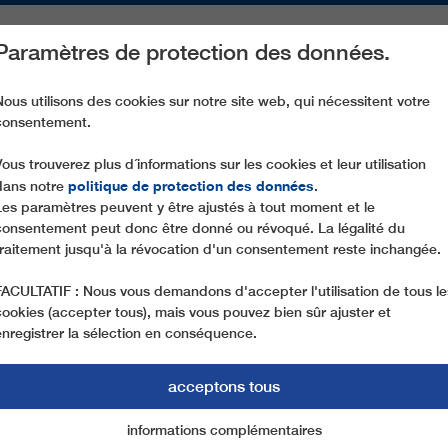
Paramètres de protection des données.
ACTIVITÉS
PIÈCES DE RECHANGE
SERVICE
NOTRE SOCIÉ
Nous utilisons des cookies sur notre site web, qui nécessitent votre
consentement.
SL2 HIMMELFJAELL LIFT 8
Vous trouverez plus d´informations sur les cookies et leur utilisation
politique de protection des données
dans notre
.
Les paramètres peuvent y être ajustés à tout moment et le
consentement peut donc être donné ou révoqué. La légalité du
traitement jusqu'à la révocation d'un consentement reste inchangée.
FACULTATIF : Nous vous demandons d'accepter l'utilisation de tous le
cookies (accepter tous), mais vous pouvez bien sûr ajuster et
enregistrer la sélection en conséquence.
acceptons tous
informations complémentaires
Marketing
cookies essentiels