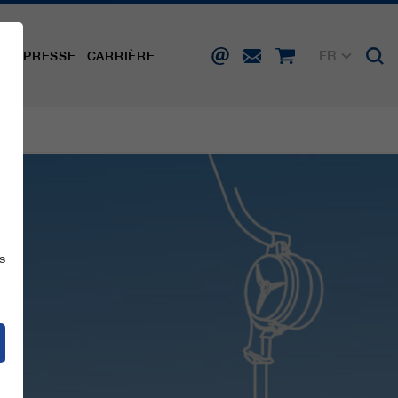
FR
TÉ
PRESSE
CARRIÈRE
DE
EN
IT
ES
s