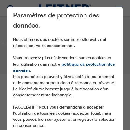
Paramètres de protection des
données.
Nous utilisons des cookies sur notre site web, qui
SL1 Sahara
nécessitent votre consentement.
Vous trouverez plus d´informations sur les cookies et
politique de protection des
leur utilisation dans notre
données
.
Les paramètres peuvent y être ajustés à tout moment
et le consentement peut donc être donné ou révoqué.
SL1 SAHARA
La légalité du traitement jusqu'à la révocation d'un
consentement reste inchangée.
Société:
Public Properties Company S.A.
FACULTATIF : Nous vous demandons d'accepter
Lieu:
Parnassos
Pays:
Grèce
Année:
2013
l'utilisation de tous les cookies (accepter tous), mais
Type de téléphérique:
SL1
vous pouvez bien sûr ajuster et enregistrer la sélection
en conséquence.