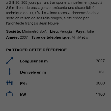
à 21h30, 365 jours par an, transporte annuellement jusqu'à
Les cookies marketing comprennent le suivi et les
3,5 millions de passagers et présente une disponibilité
cookies statistiques
pour la session actuelle du
durée
technique de 99,9 %. La « linea rossa », dénommée de la
navigateur
sorte en raison de ses rails rouges, a été créée par
informations sur les cookies
_ga, _gid, _gat, __utma, __utmb,
Name
l'architecte français Jean Nouvel.
__utmc, __utmd, __utmz
C’est utilisé pour protéger contre
fin
Société:
Minimetrò SpA
Lieu:
Perugia
Pays:
Italie
les spams causés par les spams.
fournisseur
Google Analytics
Année:
2007
Type de téléphérique:
MiniMetro
varie entre 2 ans et 6 mois, voire
Name
cookie_optin
durée
PARTAGER CETTE RÉFÉRENCE
moins.
fournisseur
sgalinski Cookie Opt In
Longueur en m
3027
Ces cookies sont utilisés par
Google Analytics pour collecter
durée
30 jours
Dénivelé en m
161
différents types d’informations
d’utilisation, y compris des
Enregistre les paramètres de
informations personnelles et non
P/h
3000
fin
cookie sélectionnés par
personnelles. Vous trouverez de
l’utilisateur.
plus amples informations dans les
kW
1100
fin
dispositions sur la protection des
données de Google Analytics sur
https://policies.google.com/privacy.