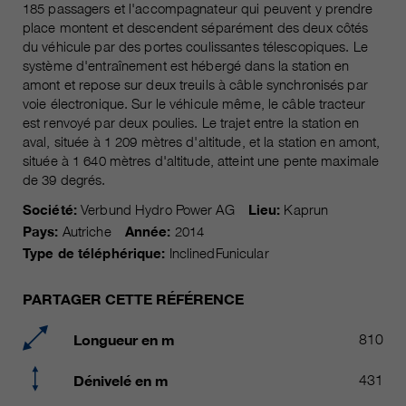
185 passagers et l'accompagnateur qui peuvent y prendre
Les cookies marketing comprennent le suivi et les
place montent et descendent séparément des deux côtés
cookies statistiques
pour la session actuelle du
durée
du véhicule par des portes coulissantes télescopiques. Le
navigateur
système d'entraînement est hébergé dans la station en
informations sur les cookies
_ga, _gid, _gat, __utma, __utmb,
Name
amont et repose sur deux treuils à câble synchronisés par
__utmc, __utmd, __utmz
C’est utilisé pour protéger contre
voie électronique. Sur le véhicule même, le câble tracteur
fin
les spams causés par les spams.
est renvoyé par deux poulies. Le trajet entre la station en
fournisseur
Google Analytics
aval, située à 1 209 mètres d'altitude, et la station en amont,
située à 1 640 mètres d'altitude, atteint une pente maximale
varie entre 2 ans et 6 mois, voire
Name
cookie_optin
durée
de 39 degrés.
moins.
Société:
Verbund Hydro Power AG
Lieu:
Kaprun
fournisseur
sgalinski Cookie Opt In
Ces cookies sont utilisés par
Pays:
Autriche
Année:
2014
Google Analytics pour collecter
durée
30 jours
Type de téléphérique:
InclinedFunicular
différents types d’informations
d’utilisation, y compris des
Enregistre les paramètres de
PARTAGER CETTE RÉFÉRENCE
informations personnelles et non
fin
cookie sélectionnés par
personnelles. Vous trouverez de
l’utilisateur.
Longueur en m
810
plus amples informations dans les
fin
dispositions sur la protection des
Dénivelé en m
431
données de Google Analytics sur
https://policies.google.com/privacy.