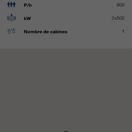
P/h
900
qui nous aident à améliorer nos
sites Internet / nos applications.
kW
2x500
Ces informations sont également
transmises à nos clients /
Nombre de cabines
1
partenaires.