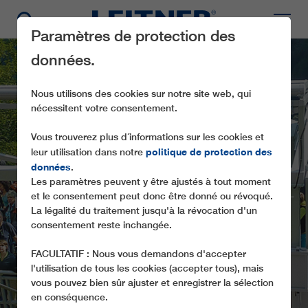
Paramètres de protection des
données.
Nous utilisons des cookies sur notre site web, qui
nécessitent votre consentement.
Vous trouverez plus d´informations sur les cookies et
politique de protection des
leur utilisation dans notre
données
IF186 LÄRCHWAND
.
Les paramètres peuvent y être ajustés à tout moment
et le consentement peut donc être donné ou révoqué.
LE PLUS GRAND FUNICULAIRE OUVERT
La légalité du traitement jusqu'à la révocation d'un
D'EUROPE REMIS À NEUF PAR
consentement reste inchangée.
LEITNER ROPEWAYS
FACULTATIF : Nous vous demandons d'accepter
l'utilisation de tous les cookies (accepter tous), mais
vous pouvez bien sûr ajuster et enregistrer la sélection
en conséquence.