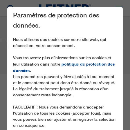
Paramètres de protection des
données.
Nous utilisons des cookies sur notre site web, qui
IF Val Gardena Ronda Express
nécessitent votre consentement.
UN FUNICULAIRE SOUTERRAIN POUR LE GRÖDNERTAL
Vous trouverez plus d´informations sur les cookies et
politique de protection des
leur utilisation dans notre
données
.
Les paramètres peuvent y être ajustés à tout moment
et le consentement peut donc être donné ou révoqué.
IF VAL GARDENA
La légalité du traitement jusqu'à la révocation d'un
RONDA EXPRESS
consentement reste inchangée.
FACULTATIF : Nous vous demandons d'accepter
l'utilisation de tous les cookies (accepter tous), mais
Le carrousel de ski des Dolomites, le célèbre Sellaronda,
vous pouvez bien sûr ajuster et enregistrer la sélection
est complet depuis 2004. C'est en effet à cette date que le
en conséquence.
nouveau funiculaire souterrain fut inauguré, que la dernière