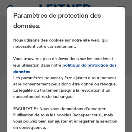
Paramètres de protection des
données.
Nous utilisons des cookies sur notre site web, qui
GFR 2-2-10 Les Coches
nécessitent votre consentement.
Vous trouverez plus d´informations sur les cookies et
politique de protection des
leur utilisation dans notre
données
.
Les paramètres peuvent y être ajustés à tout moment
et le consentement peut donc être donné ou révoqué.
GFR 2-2-10 LES COCHES
La légalité du traitement jusqu'à la révocation d'un
consentement reste inchangée.
Société:
Societe d' Amengement de la Plagne
FACULTATIF : Nous vous demandons d'accepter
Lieu:
La Plagne
Pays:
France
Année:
2008
l'utilisation de tous les cookies (accepter tous), mais
Type de téléphérique:
GFR
vous pouvez bien sûr ajuster et enregistrer la sélection
en conséquence.