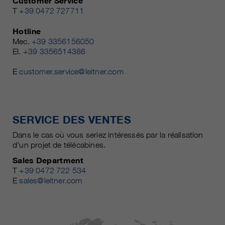
Customer Service
T
+39 0472 727711
Hotline
Mec.
+39 3356156050
El.
+39 3356514386
E
customer.service@leitner.com
SERVICE DES VENTES
Dans le cas où vous seriez intéressés par la réalisation
d'un projet de télécabines.
Sales Department
T
+39 0472 722 534
E
sales@leitner.com