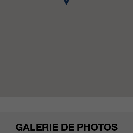
qui nous aident à améliorer nos
sites Internet / nos applications.
Ces informations sont également
transmises à nos clients /
partenaires.
GALERIE DE PHOTOS