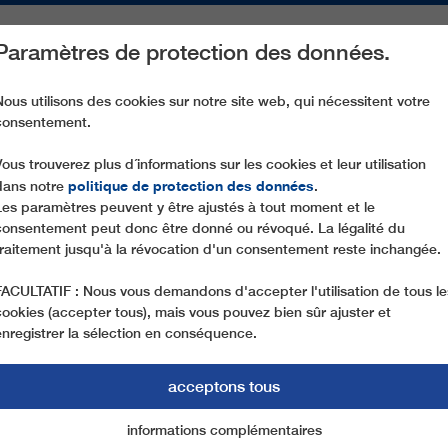
Paramètres de protection des données.
ACTIVITÉS
PIÈCES DE RECHANGE
SERVICE
NOTRE SOCIÉ
Nous utilisons des cookies sur notre site web, qui nécessitent votre
consentement.
GD8 KARLESJOCHBAHN
Vous trouverez plus d´informations sur les cookies et leur utilisation
politique de protection des données
dans notre
.
Les paramètres peuvent y être ajustés à tout moment et le
consentement peut donc être donné ou révoqué. La légalité du
traitement jusqu'à la révocation d'un consentement reste inchangée.
FACULTATIF : Nous vous demandons d'accepter l'utilisation de tous le
cookies (accepter tous), mais vous pouvez bien sûr ajuster et
enregistrer la sélection en conséquence.
acceptons tous
informations complémentaires
Marketing
cookies essentiels