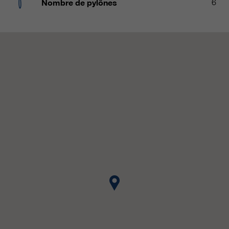
Nombre de pylônes
6
qui nous aident à améliorer nos
sites Internet / nos applications.
Ces informations sont également
transmises à nos clients /
partenaires.